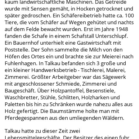
kaum landwirtschaftliche Maschinen. Das Getreide
wurde mit Sensen gemäht, in Hocken getrocknet und
später gedroschen. Ein Schäfereibetrieb hatte ca. 100
Tiere, die vom Schäfer auf Wegen gehütet und nachts
auf dem Felde bewacht wurden. Erst im Jahre 1948
fanden die Schafe in einem Schafstall Unterschlupf.
Ein Bauernhof unterhielt eine Gastwirtschaft mit
Poststelle. Der Sohn sammelte die Milch von den
Höfen des Ortes ein und brachte sie zur Meierei nach
Fuhlenhagen. In Talkau befanden sich 3 große und
ein kleiner Handwerksbetrieb - Tischlerei, Malerei,
Zimmerei. Größter Arbeitgeber war das Sägewerk
mit angeschlossener Schmiede, Zimmerei und
Baugeschäft. Über Holzpantoffel, Besenstiele,
Waschbretter, Stühle, Schlitten, Holzharken und
Paletten bis hin zu Schränken wurde nahezu alles aus
Holz gefertigt. Die Baumstämme holte man mit
Pferdegespannen aus den umliegenden Wäldern.
Talkau hatte zu dieser Zeit zwei
Lebensmittelgeschäfte. Der Besitzer des einen fuhr