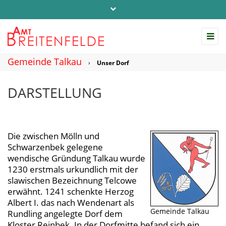
Telefon: 04542 / 803-0
info@amt-breitenfelde.de
Gemeinde Talkau
›
Unser Dorf
Startseite Amt Breitenfelde
DARSTELLUNG
Die zwischen Mölln und
Schwarzenbek gelegene
wendische Gründung Talkau wurde
1230 erstmals urkundlich mit der
slawischen Bezeichnung Telcowe
erwähnt. 1241 schenkte Herzog
Albert I. das nach Wendenart als
Gemeinde Talkau
Rundling angelegte Dorf dem
Kloster Reinbek. In der Dorfmitte befand sich ein