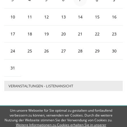
10
11
12
13
14
15
16
17
18
19
20
21
22
23
24
25
26
27
28
29
30
31
VERANSTALTUNGEN - LISTENANSICHT
Um unsere Webseite für Sie optimal zu gestalten und fortlaufend
Amt Breitenfelde
© 2026 Rechte
verbessern zu können, verwenden wir Cookies. Durch die weitere
Nutzung der Webseite stimmen Sie der Verwendung von Cookies zu.
vorbehalten | E-Mail:
info@amt-
Weitere Informationen zu Cookies erhalten Sie in unserer