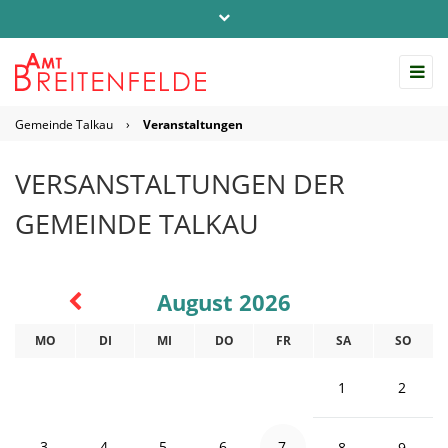
Telefon: 04542 / 803-0
info@amt-breitenfelde.de
Gemeinde Talkau
›
Veranstaltungen
Startseite Amt Breitenfelde
VERSANSTALTUNGEN DER
GEMEINDE TALKAU
August 2026
MO
DI
MI
DO
FR
SA
SO
1
2
3
4
5
6
7
8
9