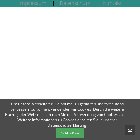
Impressum
Datenschutz
Kontakt
Um unsere Webseite für Sie optimal zu gestalten und fortlaufend
verbessern zu können, verwenden wir Cookies. Durch die weitere
Nutzung der Webseite stimmen Sie der Verwendung von Cookies zu.
Weitere Informationen zu Cookies erhalten Sie in unserer
SCHNELLKONTAKT
Datenschutzerklärung.
Schließen
E-Mail-Nachricht - Amt Breitenfelde