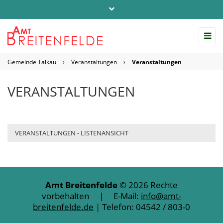
Telefon: 04542 / 803-0
info@amt-breitenfelde.de
Gemeinde Talkau
›
Veranstaltungen
›
Veranstaltungen
Startseite Amt Breitenfelde
VERANSTALTUNGEN
VERANSTALTUNGEN - LISTENANSICHT
Amt Breitenfelde
© 2026 Rechte
vorbehalten | E-Mail:
info@amt-
breitenfelde.de
| Telefon: 04542 / 803-0