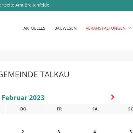
artseite Amt Breitenfelde
AKTUELLES
BAUWESEN
VERANSTALTUNGEN
GEMEINDE TALKAU
Februar 2023
DO
FR
SA
S
2
3
4
5