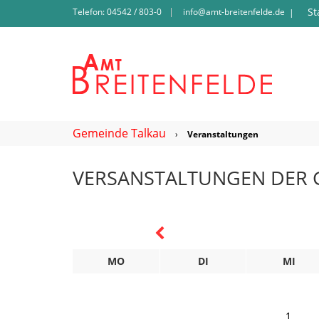
St
Telefon: 04542 / 803-0
info@amt-breitenfelde.de
|
Gemeinde Talkau
›
Veranstaltungen
VERSANSTALTUNGEN DER 
MO
DI
MI
1