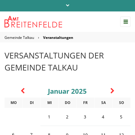
Telefon: 04542 / 803-0
info@amt-breitenfelde.de
Gemeinde Talkau
›
Veranstaltungen
Startseite Amt Breitenfelde
VERSANSTALTUNGEN DER
GEMEINDE TALKAU
Januar 2025
MO
DI
MI
DO
FR
SA
SO
1
2
3
4
5
6
7
8
9
10
11
12