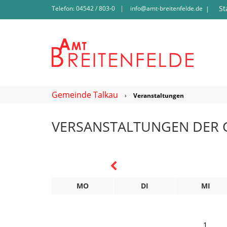
St
Telefon: 04542 / 803-0
info@amt-breitenfelde.de
|
Gemeinde Talkau
›
Veranstaltungen
VERSANSTALTUNGEN DER 
MO
DI
MI
1