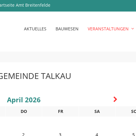
artseite Amt Breitenfelde
AKTUELLES
BAUWESEN
VERANSTALTUNGEN
GEMEINDE TALKAU
April 2026
DO
FR
SA
S
2
3
4
5